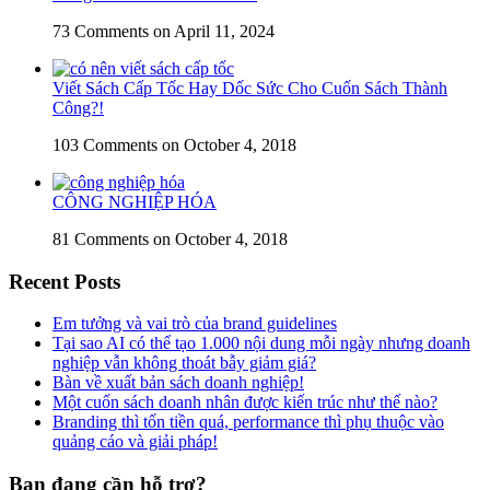
73 Comments
on April 11, 2024
Viết Sách Cấp Tốc Hay Dốc Sức Cho Cuốn Sách Thành
Công?!
103 Comments
on October 4, 2018
CÔNG NGHIỆP HÓA
81 Comments
on October 4, 2018
Recent Posts
Em tưởng và vai trò của brand guidelines
Tại sao AI có thể tạo 1.000 nội dung mỗi ngày nhưng doanh
nghiệp vẫn không thoát bẫy giảm giá?
Bàn về xuất bản sách doanh nghiệp!
Một cuốn sách doanh nhân được kiến trúc như thế nào?
Branding thì tốn tiền quá, performance thì phụ thuộc vào
quảng cáo và giải pháp!
Bạn đang cần hỗ trợ?