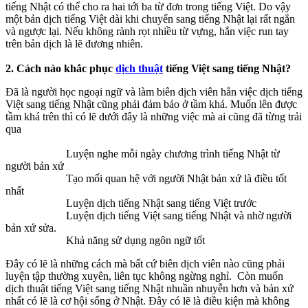
tiếng Nhật có thể cho ra hai tới ba từ đơn trong tiếng Việt. Do vậy
một bản dịch tiếng Việt dài khi chuyển sang tiếng Nhật lại rất ngắn
và ngược lại. Nếu không rành rọt nhiều từ vựng, hẳn việc run tay
trên bản dịch là lẽ đương nhiên.
2. Cách nào khắc phục
dịch thuật
tiếng Việt sang tiếng Nhật?
Đã là người học ngoại ngữ và làm biên dịch viên hẳn việc dịch tiếng
Việt sang tiếng Nhật cũng phải đảm bảo ở tầm khá. Muốn lên được
tầm khá trên thì có lẽ dưới đây là những việc mà ai cũng đã từng trải
qua
Luyện nghe mỗi ngày chương trình tiếng Nhật từ
người bản xứ
Tạo mối quan hệ với người Nhật bản xứ là điều tốt
nhất
Luyện dịch tiếng Nhật sang tiếng Việt trước
Luyện dịch tiếng Việt sang tiếng Nhật và nhờ người
bản xứ sửa.
Khả năng sử dụng ngôn ngữ tốt
Đây có lẽ là những cách mà bất cứ biên dịch viên nào cũng phải
luyện tập thường xuyên, liên tục không ngừng nghỉ. Còn muốn
dịch thuật tiếng Việt sang tiếng Nhật nhuần nhuyễn hơn và bản xứ
nhất có lẽ là cơ hội sống ở Nhật. Đây có lẽ là điều kiện mà không