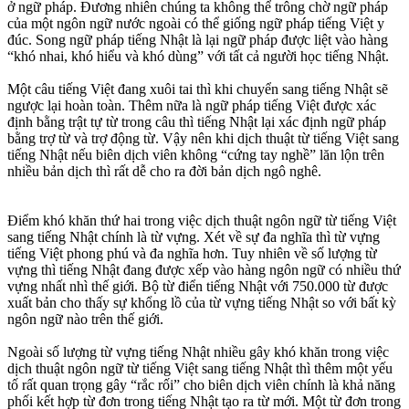
ở ngữ pháp. Đương nhiên chúng ta không thể trông chờ ngữ pháp
của một ngôn ngữ nước ngoài có thể giống ngữ pháp tiếng Việt y
đúc. Song ngữ pháp tiếng Nhật là lại ngữ pháp được liệt vào hàng
“khó nhai, khó hiểu và khó dùng” với tất cả người học tiếng Nhật.
Một câu tiếng Việt đang xuôi tai thì khi chuyển sang tiếng Nhật sẽ
ngược lại hoàn toàn. Thêm nữa là ngữ pháp tiếng Việt được xác
định bằng trật tự từ trong câu thì tiếng Nhật lại xác định ngữ pháp
bằng trợ từ và trợ động từ. Vậy nên khi dịch thuật từ tiếng Việt sang
tiếng Nhật nếu biên dịch viên không “cứng tay nghề” lăn lộn trên
nhiều bản dịch thì rất dễ cho ra đời bản dịch ngô nghê.
Điểm khó khăn thứ hai trong việc dịch thuật ngôn ngữ từ tiếng Việt
sang tiếng Nhật chính là từ vựng. Xét về sự đa nghĩa thì từ vựng
tiếng Việt phong phú và đa nghĩa hơn. Tuy nhiên về số lượng từ
vựng thì tiếng Nhật đang được xếp vào hàng ngôn ngữ có nhiều thứ
vựng nhất nhì thế giới. Bộ từ điển tiếng Nhật với 750.000 từ được
xuất bản cho thấy sự khổng lồ của từ vựng tiếng Nhật so với bất kỳ
ngôn ngữ nào trên thế giới.
Ngoài số lượng từ vựng tiếng Nhật nhiều gây khó khăn trong việc
dịch thuật ngôn ngữ từ tiếng Việt sang tiếng Nhật thì thêm một yếu
tố rất quan trọng gây “rắc rối” cho biên dịch viên chính là khả năng
phối kết hợp từ đơn trong tiếng Nhật tạo ra từ mới. Một từ đơn trong