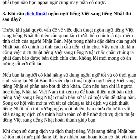
phải bạn nào học ngoại ngữ cũng may mắn có được.
3. Khi cần
dịch thuật
ngôn ngữ tiếng Việt sang tiếng Nhật thì
sao đây?
Trước khi giải quyết vấn đề về việc dịch thuật ngôn ngữ tiếng Việt
sang tiếng Nhật thì điều cần quan tâm trước tiên chính là đặc điểm
tính cách của người Nhật Bản. Một trong nhiều đặc điểm của người
Nhật bản đó chính là tính cách cầu tiến, chỉn chu. Vậy nên khi làm
công việc dịch thuật tiếng Việt sang tiếng Nhật chắc chắn chúng ta
phải đảm bảo được bản dịch chỉn chu, không lỗi mới mong có ấn
tượng tốt với đối tác.
Nếu bản là người có khả năng sử dụng ngôn ngữ tốt và có thời gian
sinh sống tại Nhật Bản thì việc dịch thuật ngôn ngữ tiếng Việt sang
tiếng Nhật sẽ phần nào bớt đi khó khăn. Còn nếu bạn chỉ là người
học tiếng Nhật tại Việt Nam thì xem ra để hoàn thiện một bản dịch
tiếng Việt sang tiếng Nhật chuẩn bản xứ là cả một vấn đề đáng bàn.
Song cơ hội vẫn mở ra với tất cả chúng ta khi dịch vụ dịch thuật
tiếng Nhật trên thị trường ngày một nhiều, bạn chưa đủ tự tin với
khả năng tự dịch của mình hoàn toàn có thể nhờ dịch vụ dịch thuật
tiếng Việt sang tiếng Nhật hoàn thành giúp bạn.
Khi chọn sử dụng dịch vụ dịch thuật tiếng Việt sang tiếng Nhật bạn
sẽ tốn một mức phí đáng kể, tuy nhiên bạn hoàn toàn có thể yên tâm