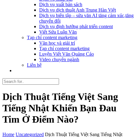
Dịch vụ xuất bản sách
Dịch vụ dịch thuật Anh Trung Hàn Việt
Dịch vụ biên tập – sửa văn AI tăng cảm xúc,tăng
chuyển đổi
Dịch vụ định hướng phát triển content
Viết Sửa Luận Văn
Tạp chí content marketing
Văn học và giải trí
Tạp chí content marketing
Luyện Viết Văn Quảng Cáo
Video chuyên ngành
Liên hệ
Dịch Thuật Tiếng Việt Sang
Tiếng Nhật Khiến Bạn Đau
Tim Ở Điểm Nào?
Home
Uncategorized
Dịch Thuật Tiếng Việt Sang Tiếng Nhật