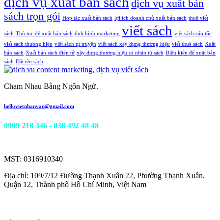
dịch vụ xuất bản sách
dịch vụ xuất bản
sách trọn gói
Hợp tác xuất bản sách
lợi ích doanh chủ xuất bản sách
thuê viết
viết sách
sách
Thủ tục để xuất bản sách
tình hình marketing
viết sách cấp tốc
viết sách thương hiệu
viết sách tự truyện
viết sách xây dựng thương hiệu
viết thuê sách
Xuất
bản sách
Xuất bản sách điện tử
xây dựng thương hiệu cá nhân từ sách
Điều kiện để xuất bản
sách
Đặt tên sách
Chạm Nhau Bằng Ngôn Ngữ.
hellovietnhanvan@gmail.com
0909 218 346
- 038 492 48 48
Công ty TNHH Viết Nhân Văn
MST: 0316910340
Địa chỉ: 109/7/12 Đường Thạnh Xuân 22, Phường Thạnh Xuân,
Quận 12, Thành phố Hồ Chí Minh, Việt Nam
Các dịch vụ cung cấp