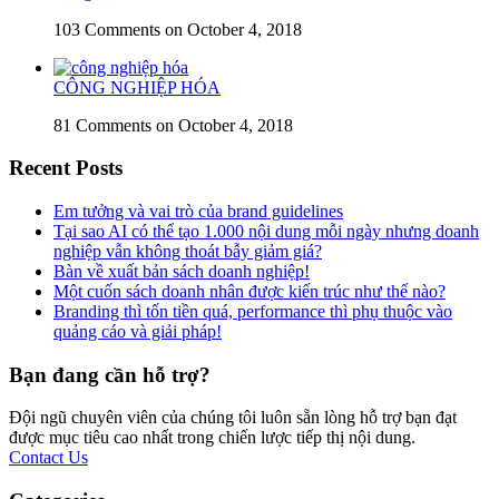
103 Comments
on October 4, 2018
CÔNG NGHIỆP HÓA
81 Comments
on October 4, 2018
Recent Posts
Em tưởng và vai trò của brand guidelines
Tại sao AI có thể tạo 1.000 nội dung mỗi ngày nhưng doanh
nghiệp vẫn không thoát bẫy giảm giá?
Bàn về xuất bản sách doanh nghiệp!
Một cuốn sách doanh nhân được kiến trúc như thế nào?
Branding thì tốn tiền quá, performance thì phụ thuộc vào
quảng cáo và giải pháp!
Bạn đang cần hỗ trợ?
Đội ngũ chuyên viên của chúng tôi luôn sẵn lòng hỗ trợ bạn đạt
được mục tiêu cao nhất trong chiến lược tiếp thị nội dung.
Contact Us