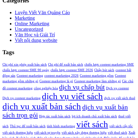
Categories
Luyện Viết Văn Quảng Cáo
Marketing
Online Marketing
Uncategorized
Văn Học và Giải Trí
Viết nội dung website
Tags
Chi phí xin phép xuất bản sách
Chi phí để xuất bản sách
chiến lược content marketing SME
chiến lược content SME 90 ngày
chiến lược content SME 2026
Chấp bút sách
content bất
động sản
Content marketing
content marketing 2026
Content marketing gồm
Content
marketing gồm những gì
Content marketing là gì
Content marketing làm những gì
Các chủ
dịch vụ chấp bút
đề content marketing
công nghiệp hóa
Dịch vụ content
dịch vụ viết sách
Dịch vụ content marketing
dịch vụ viết sách thuê
dịch vụ xuất bản sách
dịch vụ xuất bản
sách trọn gói
Hợp tác xuất bản sách
lợi ích doanh chủ xuất bản sách
thuê viết
viết sách
sách
Thủ tục để xuất bản sách
tình hình marketing
viết sách cấp tốc
viết sách thương hiệu
viết sách tự truyện
viết sách xây dựng thương hiệu
viết thuê sách
Xuất