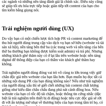
các ngành và những nền tảng đánh giá là chính xác. Điều này cũng
sẽ giúp tối ưu hóa trực tiếp hoặc gián tiếp tới content của bạn cho
tìm kiếm bằng giọng nói.
Trải nghiệm người dùng (UX)
Do vậy bạn có một chiến lược tích hợp PR và content marketing để
thu hút người dùng trung cập vào dịch vụ bạn sở hữu (website và tài
sản xã hội), nền tảng bên thứ ba (các trang web và nền tảng của bên
thứ ba thường bạn không được kiểm soát admin) và trả phí. Nhưng
những khách ghé thăm này có ở lại lâu trên website hoặc nền tảng
digital để thông điệp của bạn có thấm vào khách ghé thăm hay
không.
Trải nghiệm người dùng đóng vai trò vô cùng to lớn trong việc giữ
chân độc giả trên website của bạn lâu hơn. Bạn muốn họ đọc tất cả
những nội dung PR của bạn đúng không nào? Nếu như trải nghiệm
của người dùng xấu thì sẽ giết chết những bài content chất lượng
giống như kiểu đàn châu chấu đang phá nát cánh đồng hoa. Nếu
website của bạn có tốc độ tải chậm, hoặc thông tin cứng nhắc (đặc
biệt là trải nghiệm trên thiết bị di động) hoặc tiêu cực độc giả sẽ rời
đi với ấn tượng mờ nhạt về thương hiệu của bạn trong tâm trí họ, có