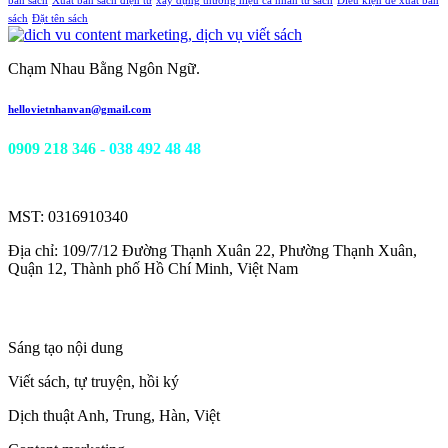
bản sách
Xuất bản sách điện tử
xây dựng thương hiệu cá nhân từ sách
Điều kiện để xuất bản
sách
Đặt tên sách
Chạm Nhau Bằng Ngôn Ngữ.
hellovietnhanvan@gmail.com
0909 218 346
- 038 492 48 48
Công ty TNHH Viết Nhân Văn
MST: 0316910340
Địa chỉ: 109/7/12 Đường Thạnh Xuân 22, Phường Thạnh Xuân,
Quận 12, Thành phố Hồ Chí Minh, Việt Nam
Các dịch vụ cung cấp
Sáng tạo nội dung
Viết sách, tự truyện, hồi ký
Dịch thuật Anh, Trung, Hàn, Việt