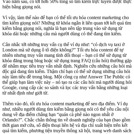
Vào năm sau, có tới hơn 50% tổng số tìm kiếm trực tuyến được thực
hiện bằng giọng nói.
Vì vậy, làm thế nào để bạn có thể tối ưu hóa content marketing cho
tìm kiếm giọng nói? Những từ khóa ngắn ít liên quan tới kết quả tìm
kiếm bằng giọng nói, nghĩa là bạn nên tập trung vào sử dụng từ
khóa dài hoặc những câu mà người dùng có thể đang tìm kiếm.
Cân nhắc tới những truy vấn cụ thể ví dụ như: “có dịch vụ taxi ở
London mà sử dụng ô tô điện không?” Tối ưu hóa content để tự
nhiên nhưng truy vấn mang tính đối thoại – bạn có thể sử dụng từ
khóa đăng trong blog hoặc sử dụng trang FAQ (câu hỏi) thường gặp
để nhắm mục tiêu truy vấn nhất định. Nghiên cứu những câu hỏi mà
độc giả đang tìm kiếm. Thậm chí bạn có thể sử dụng những câu hỏi
này làm tiêu đề trong blog. Một công cụ như Answer The Public có
thể giúp bạn làm việc này – nó tạo ra các câu hỏi mà người dùng hỏi
Google, cung cấp các so sánh và lọc các truy vấn bằng những loại
từ nhất định như giới từ.
Thêm vào đó, tối ưu hóa content marketing để seo địa điểm. Ví dụ
như, nhiều người dùng tìm kiếm bằng giọng nói có thể yêu cầu nội
dung về địa điểm chẳng hạn “quán cà phê nào ngon nhất ở
Orlando?”. Chắc chắn thông tin về doanh nghiệp của bạn (bao gồm
thời gian mở cửa, số điện thoại liên hệ và địa chỉ xuất hiện trên kết
quả tìm kiếm, phương tiện truyền thông xã hội, trang web danh sách