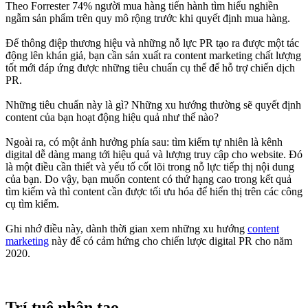
Theo Forrester 74% người mua hàng tiến hành tìm hiểu nghiền
ngẫm sản phẩm trên quy mô rộng trước khi quyết định mua hàng.
Để thông điệp thương hiệu và những nỗ lực PR tạo ra được một tác
động lên khán giả, bạn cần sản xuất ra content marketing chất lượng
tốt mới đáp ứng được những tiêu chuẩn cụ thể để hỗ trợ chiến dịch
PR.
Những tiêu chuẩn này là gì? Những xu hướng thường sẽ quyết định
content của bạn hoạt động hiệu quả như thế nào?
Ngoài ra, có một ảnh hưởng phía sau: tìm kiếm tự nhiên là kênh
digital dễ dàng mang tới hiệu quả và lượng truy cập cho website. Đó
là một điều cần thiết và yếu tố cốt lõi trong nỗ lực tiếp thị nội dung
của bạn. Do vậy, bạn muốn content có thứ hạng cao trong kết quả
tìm kiếm và thì content cần được tối ưu hóa để hiển thị trên các công
cụ tìm kiếm.
Ghi nhớ điều này, dành thời gian xem những xu hướng
content
marketing
này để có cảm hứng cho chiến lược digital PR cho năm
2020.
Trí tuệ nhân tạo