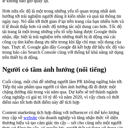
lẽ không bao giờ quay lại.
Hơn nữa tốc độ là một trong những yếu tố quan trọng nhất ảnh
hưởng tới trải nghiệm người dùng ít kiên nhẫn và quá tải thông tin
ngày nay. Nó dẫn tới thời gian ở lại trên trang của bạn nhiều hơn và
tỉ lệ thoát thấp hơn và mức độ tương tác nội dung cao hơn. Tốc độ
tải trang là một trong những yếu tố xếp hàng được Google thừa
nhận, đặc biệt là trải nghiệm trên những thiết bị di động mà các
công cụ tìm kiếm đang ưu tiên trong khi lập chỉ mục nội dung của
bạn. Thực tế, Google gần đây Google đã kết hợp dữ liệu tốc độ vào
trong báo cáo Search Console cùng với thống kê khả năng sử dụng
trên thiết bị di động.
Người có tầm ảnh hưởng (nổi tiếng)
Cuối cùng, một chủ đề những người làm PR không ngừng bàn tới.
Tiếp thị sản phẩm qua người có tầm ảnh hưởng đã đi được một
chặng đường dài trong vài năm qua. Dự kiến sẽ trở thành ngành
công nghiệp có giá trị 10 tỷ đô và năm 2020, vì vậy chưa có thời
điểm nào tốt hơn thời điểm này để tích hợp
Content marketing tích hợp đúng với influencer có thể kéo lượng
truy cập về
website
của doanh nghiệp và tăng nhận thức về diện
thương hiệu và tạo cảm giác tin cậy – xét cho cùng nếu một người
thực sự đáng tin cậy, có quyền lực, người thật sự đang sử dụng sản