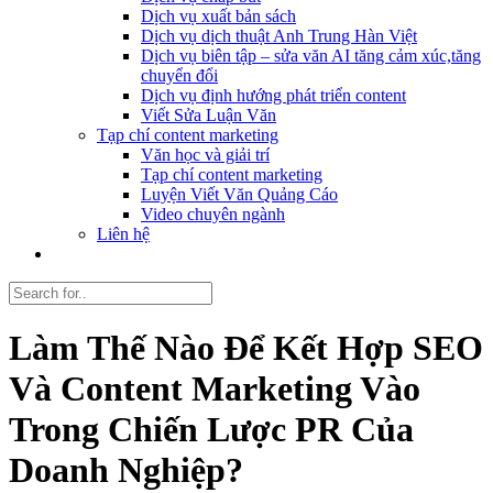
Dịch vụ xuất bản sách
Dịch vụ dịch thuật Anh Trung Hàn Việt
Dịch vụ biên tập – sửa văn AI tăng cảm xúc,tăng
chuyển đổi
Dịch vụ định hướng phát triển content
Viết Sửa Luận Văn
Tạp chí content marketing
Văn học và giải trí
Tạp chí content marketing
Luyện Viết Văn Quảng Cáo
Video chuyên ngành
Liên hệ
Làm Thế Nào Để Kết Hợp SEO
Và Content Marketing Vào
Trong Chiến Lược PR Của
Doanh Nghiệp?